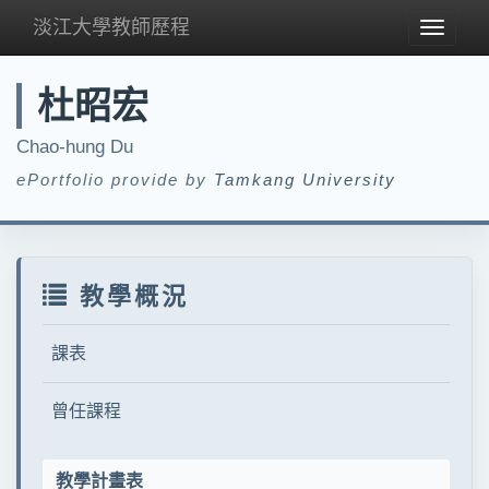
淡江大學教師歷程
Toggle
navigat
杜昭宏
Chao-hung Du
ePortfolio provide by
Tamkang University
教學概況
課表
曾任課程
教學計畫表