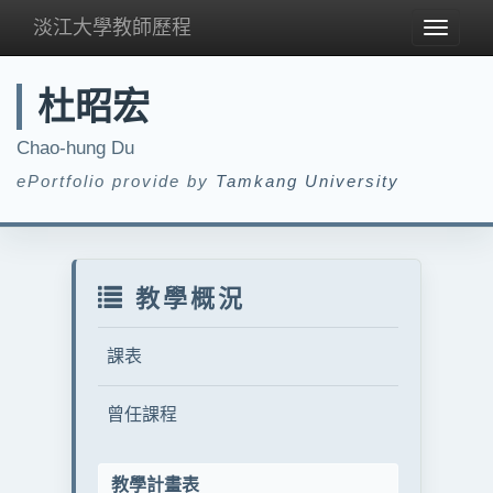
淡江大學教師歷程
Toggle
navigat
杜昭宏
Chao-hung Du
ePortfolio provide by
Tamkang University
教學概況
課表
曾任課程
教學計畫表