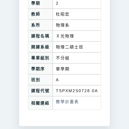
學期
2
教師
杜昭宏
系所
物理系
課程名稱
Ｘ光物理
開課系級
物理二碩士班
專業組別
不分組
學期序
單學期
班別
A
課程代號
TSPXM2S0728 0A
教學計畫表
相關連結