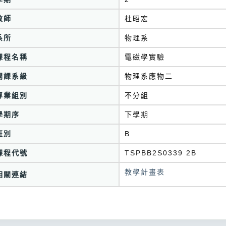
教師
杜昭宏
系所
物理系
課程名稱
電磁學實驗
開課系級
物理系應物二
專業組別
不分組
學期序
下學期
班別
B
課程代號
TSPBB2S0339 2B
教學計畫表
相關連結