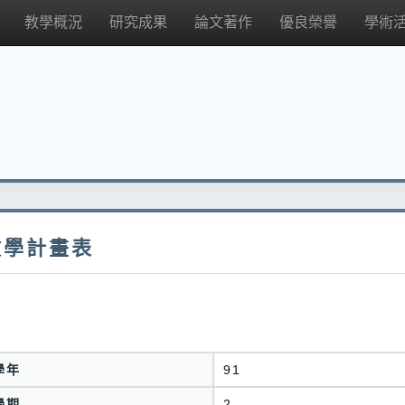
教學概況
研究成果
論文著作
優良榮譽
學術
教學計畫表
學年
91
學期
2