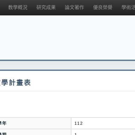
教學概況
研究成果
論文著作
優良榮譽
學術
教學計畫表
學年
112
學期
1