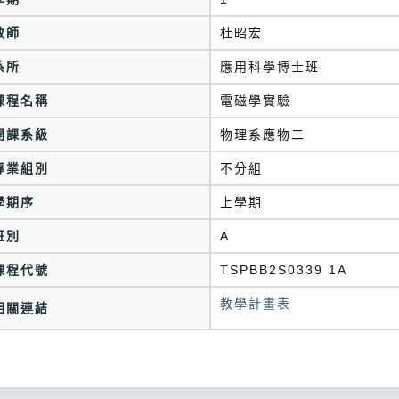
教師
杜昭宏
系所
應用科學博士班
課程名稱
電磁學實驗
開課系級
物理系應物二
專業組別
不分組
學期序
上學期
班別
A
課程代號
TSPBB2S0339 1A
教學計畫表
相關連結