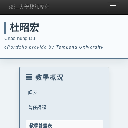
淡江大學教師歷程
Toggle
navigat
杜昭宏
Chao-hung Du
ePortfolio provide by
Tamkang University
教學概況
課表
曾任課程
教學計畫表