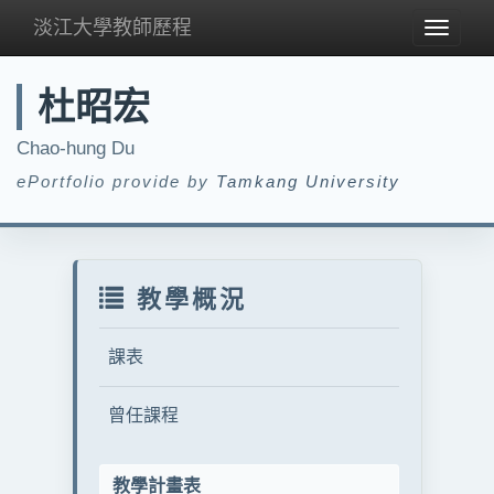
淡江大學教師歷程
Toggle
navigat
杜昭宏
Chao-hung Du
ePortfolio provide by
Tamkang University
教學概況
課表
曾任課程
教學計畫表