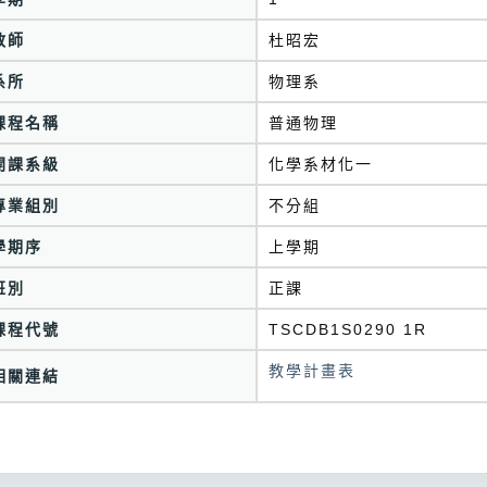
教師
杜昭宏
系所
物理系
課程名稱
普通物理
開課系級
化學系材化一
專業組別
不分組
學期序
上學期
班別
正課
課程代號
TSCDB1S0290 1R
教學計畫表
相關連結