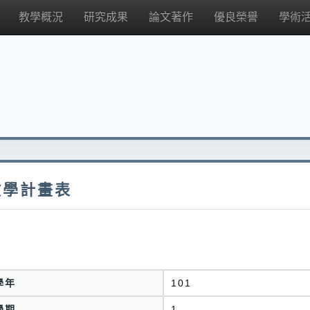
教學概況
研究成果
論文著作
優良榮譽
學術
教學計畫表
學年
101
學期
1