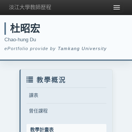
淡江大學教師歷程
Toggle
navigat
杜昭宏
Chao-hung Du
ePortfolio provide by
Tamkang University
教學概況
課表
曾任課程
教學計畫表