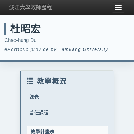
淡江大學教師歷程
Toggle
navigat
杜昭宏
Chao-hung Du
ePortfolio provide by
Tamkang University
教學概況
課表
曾任課程
教學計畫表