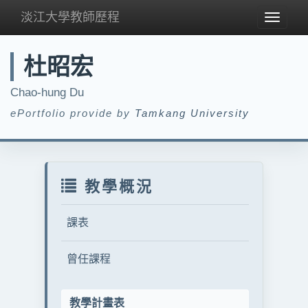
淡江大學教師歷程
Toggle
navigat
杜昭宏
Chao-hung Du
ePortfolio provide by
Tamkang University
教學概況
課表
曾任課程
教學計畫表