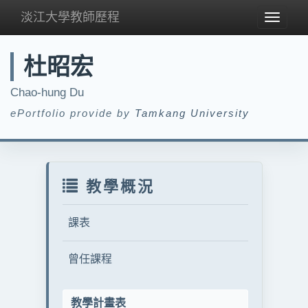
淡江大學教師歷程
Toggle
navigat
杜昭宏
Chao-hung Du
ePortfolio provide by
Tamkang University
教學概況
課表
曾任課程
教學計畫表