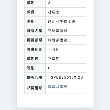
學期
2
教師
杜昭宏
系所
應用科學博士班
課程名稱
電磁學實驗
開課系級
物理系應物二
專業組別
不分組
學期序
下學期
班別
B
課程代號
TSPBB2S0339 2B
教學計畫表
相關連結