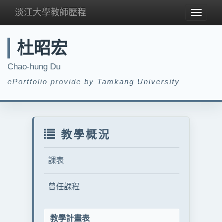
淡江大學教師歷程
Toggle
navigat
杜昭宏
Chao-hung Du
ePortfolio provide by
Tamkang University
教學概況
課表
曾任課程
教學計畫表