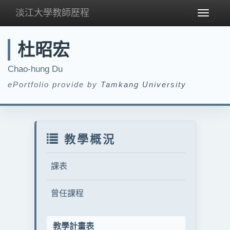
淡江大學教師歷程
Toggle
navigat
杜昭宏
Chao-hung Du
ePortfolio provide by
Tamkang University
教學概況
課表
曾任課程
教學計畫表