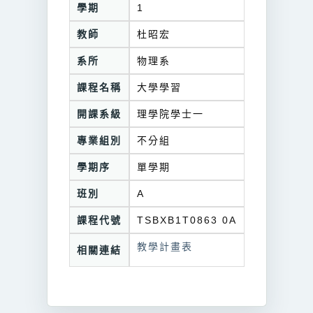
學期
1
教師
杜昭宏
系所
物理系
課程名稱
大學學習
開課系級
理學院學士一
專業組別
不分組
學期序
單學期
班別
A
課程代號
TSBXB1T0863 0A
教學計畫表
相關連結