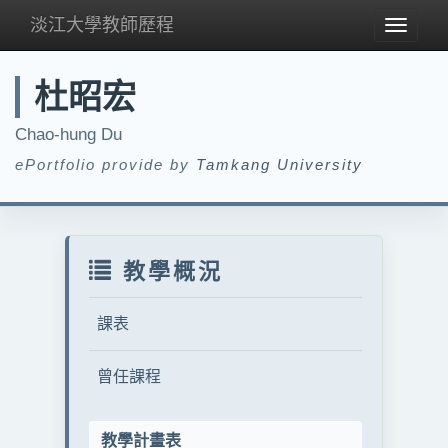
淡江大學教師歷程
Toggle
navigat
杜昭宏
Chao-hung Du
ePortfolio provide by
Tamkang University
教學概況
課表
曾任課程
教學計畫表