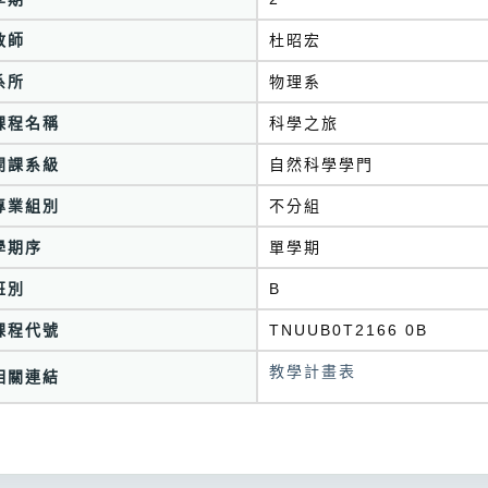
教師
杜昭宏
系所
物理系
課程名稱
科學之旅
開課系級
自然科學學門
專業組別
不分組
學期序
單學期
班別
B
課程代號
TNUUB0T2166 0B
教學計畫表
相關連結