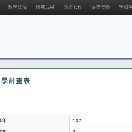
教學概況
研究成果
論文著作
優良榮譽
學術
教學計畫表
學年
102
學期
2