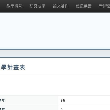
教學概況
研究成果
論文著作
優良榮譽
學術
教學計畫表
學年
95
學期
2