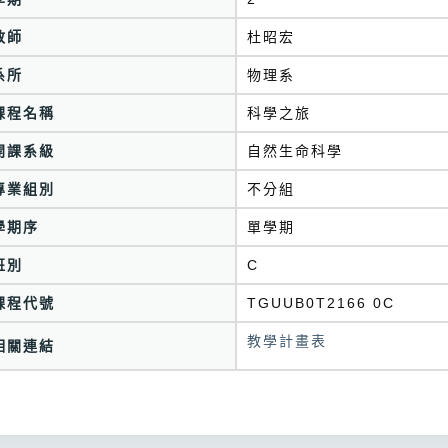
教師
杜昭宏
系所
物理系
課程名稱
科學之旅
開課系級
自然生命科學
專業組別
不分組
學期序
單學期
班別
C
課程代號
TGUUB0T2166 0C
教學計畫表
相關連結