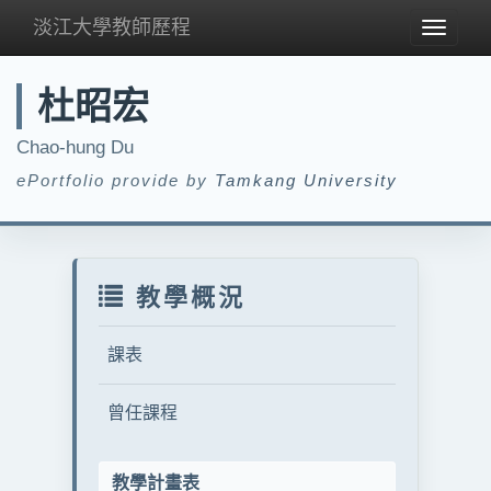
淡江大學教師歷程
Toggle
navigat
杜昭宏
Chao-hung Du
ePortfolio provide by
Tamkang University
教學概況
課表
曾任課程
教學計畫表