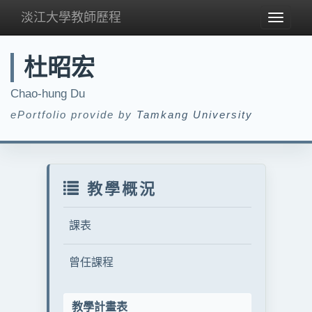
淡江大學教師歷程
Toggle
navigat
杜昭宏
Chao-hung Du
ePortfolio provide by
Tamkang University
教學概況
課表
曾任課程
教學計畫表