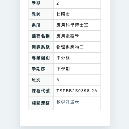
學期
2
教師
杜昭宏
系所
應用科學博士班
課程名稱
應用電磁學
開課系級
物理系應物二
專業組別
不分組
學期序
下學期
班別
A
課程代號
TSPBB2S0398 2A
教學計畫表
相關連結