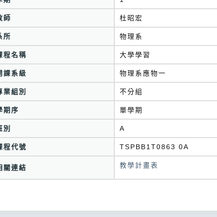
教師
杜昭宏
系所
物理系
課程名稱
大學學習
開課系級
物理系應物一
專業組別
不分組
學期序
單學期
班別
A
課程代號
TSPBB1T0863 0A
教學計畫表
相關連結