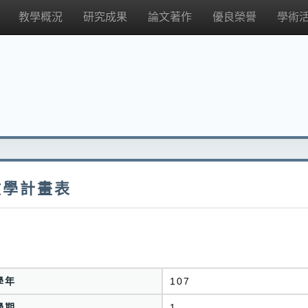
教學概況
研究成果
論文著作
優良榮譽
學術
教學計畫表
學年
107
學期
1