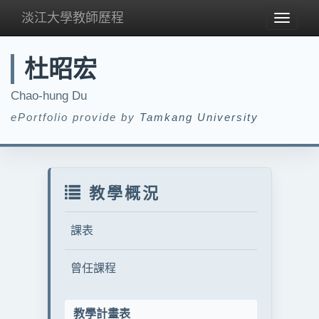
淡江大學教師歷程
Toggle
navigat
杜昭宏
Chao-hung Du
ePortfolio provide by
Tamkang University
教學概況
課表
曾任課程
教學計畫表