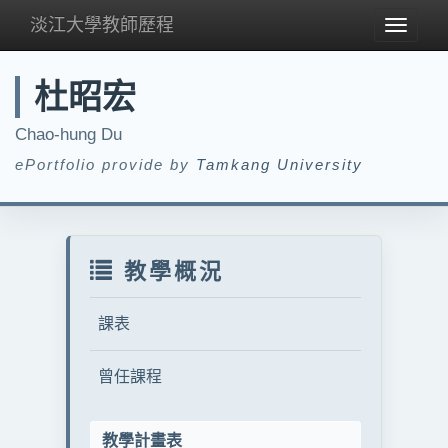
淡江大學教師歷程
Toggle
navigat
杜昭宏
Chao-hung Du
ePortfolio provide by
Tamkang University
教學概況
課表
曾任課程
教學計畫表