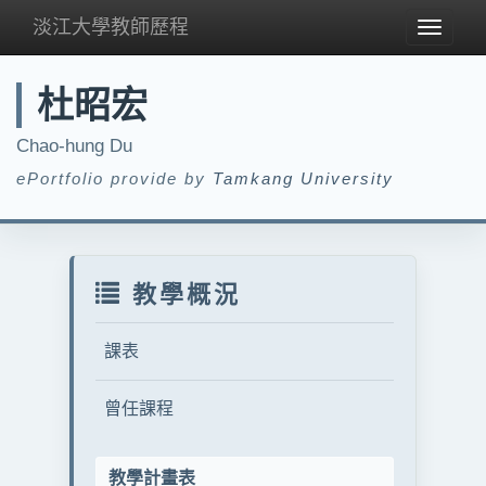
淡江大學教師歷程
Toggle
navigat
杜昭宏
Chao-hung Du
ePortfolio provide by
Tamkang University
教學概況
課表
曾任課程
教學計畫表