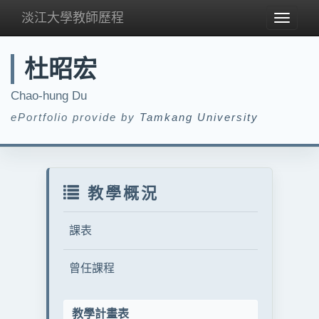
淡江大學教師歷程
Toggle
navigat
杜昭宏
Chao-hung Du
ePortfolio provide by
Tamkang University
教學概況
課表
曾任課程
教學計畫表