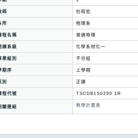
教師
杜昭宏
系所
物理系
課程名稱
普通物理
開課系級
化學系材化一
專業組別
不分組
學期序
上學期
班別
正課
課程代號
TSCDB1S0290 1R
教學計畫表
相關連結