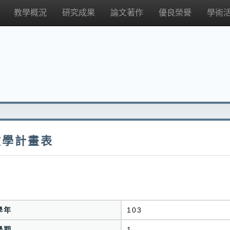
教學概況
研究成果
論文著作
優良榮譽
學術
教學計畫表
學年
103
學期
1