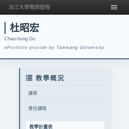
淡江大學教師歷程
Toggle
navigat
杜昭宏
Chao-hung Du
ePortfolio provide by
Tamkang University
教學概況
課表
曾任課程
教學計畫表