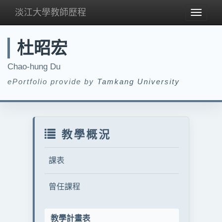
淡江大學教師歷程
Toggle
navigat
杜昭宏
Chao-hung Du
ePortfolio provide by
Tamkang University
教學概況
課表
曾任課程
教學計畫表