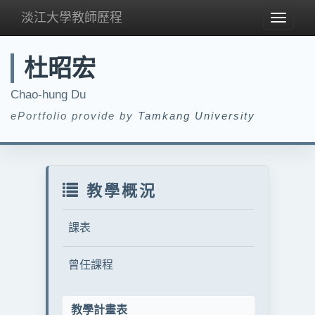
淡江大學教師歷程
Toggle
navigat
杜昭宏
Chao-hung Du
ePortfolio provide by
Tamkang University
教學概況
課表
曾任課程
教學計畫表