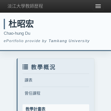
淡江大學教師歷程
Toggle
navigat
杜昭宏
Chao-hung Du
ePortfolio provide by
Tamkang University
教學概況
課表
曾任課程
教學計畫表