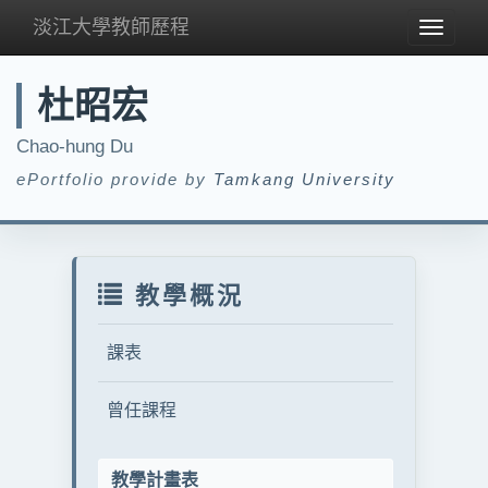
淡江大學教師歷程
Toggle
navigat
杜昭宏
Chao-hung Du
ePortfolio provide by
Tamkang University
教學概況
課表
曾任課程
教學計畫表