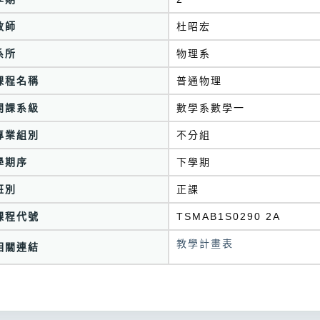
教師
杜昭宏
系所
物理系
課程名稱
普通物理
開課系級
數學系數學一
專業組別
不分組
學期序
下學期
班別
正課
課程代號
TSMAB1S0290 2A
教學計畫表
相關連結