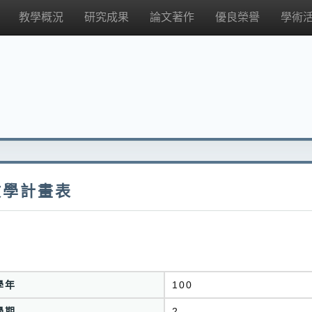
教學概況
研究成果
論文著作
優良榮譽
學術
教學計畫表
學年
100
學期
2