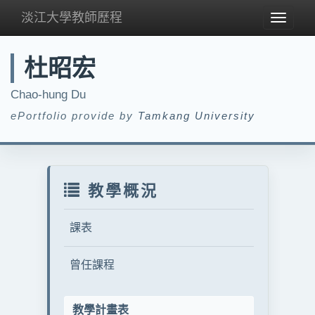
淡江大學教師歷程
Toggle
navigat
杜昭宏
Chao-hung Du
ePortfolio provide by
Tamkang University
教學概況
課表
曾任課程
教學計畫表