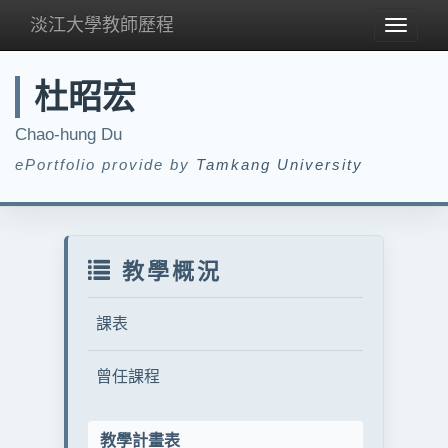
淡江大學教師歷程
Toggle
navigat
杜昭宏
Chao-hung Du
ePortfolio provide by
Tamkang University
教學概況
課表
曾任課程
教學計畫表