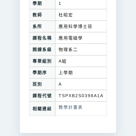
學期
1
教師
杜昭宏
系所
應用科學博士班
課程名稱
應用電磁學
開課系級
物理系二
專業組別
A組
學期序
上學期
班別
A
課程代號
TSPXB2S0398A1A
教學計畫表
相關連結