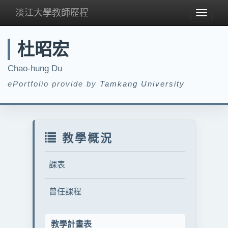
淡江大學教師歷程
Toggle
navigat
杜昭宏
Chao-hung Du
ePortfolio provide by
Tamkang University
教學概況
課表
曾任課程
教學計畫表