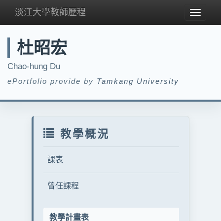
淡江大學教師歷程
Toggle
navigat
杜昭宏
Chao-hung Du
ePortfolio provide by
Tamkang University
教學概況
課表
曾任課程
教學計畫表