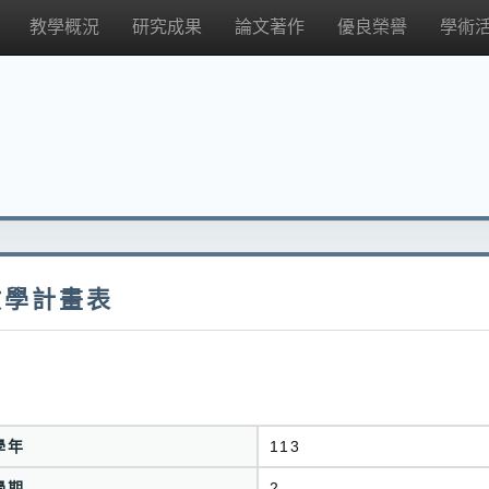
教學概況
研究成果
論文著作
優良榮譽
學術
教學計畫表
學年
113
學期
2