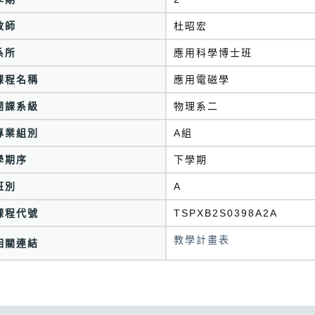
教師
杜昭宏
系所
應用科學博士班
課程名稱
應用電磁學
開課系級
物理系二
專業組別
A組
學期序
下學期
班別
A
課程代號
TSPXB2S0398A2A
教學計畫表
相關連結