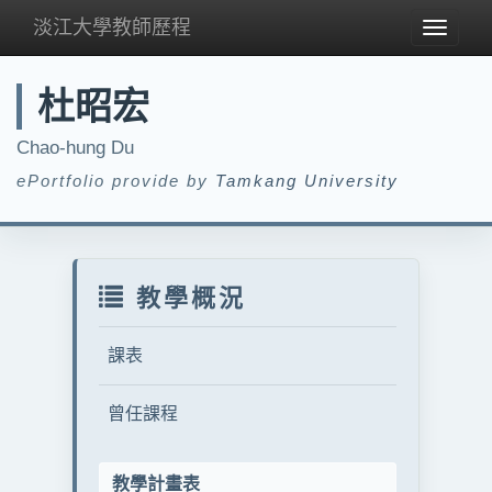
淡江大學教師歷程
Toggle
navigat
杜昭宏
Chao-hung Du
ePortfolio provide by
Tamkang University
教學概況
課表
曾任課程
教學計畫表