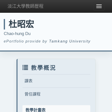
淡江大學教師歷程
Toggle
navigat
杜昭宏
Chao-hung Du
ePortfolio provide by
Tamkang University
教學概況
課表
曾任課程
教學計畫表