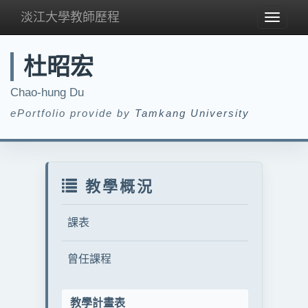
淡江大學教師歷程
Toggle
navigat
杜昭宏
Chao-hung Du
ePortfolio provide by
Tamkang University
教學概況
課表
曾任課程
教學計畫表