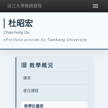
淡江大學教師歷程
Toggle
navigat
杜昭宏
Chao-hung Du
ePortfolio provide by
Tamkang University
教學概況
課表
曾任課程
教學計畫表