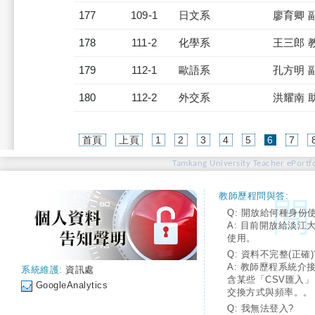
177
109-1
日文系
廖育卿 
178
111-2
化學系
王三郎 
179
112-1
歐語系
孔方明 
180
112-2
外交系
洪耀南 
(current)
首頁
上頁
1
2
3
4
5
6
7
Tamkang University Teacher ePortfo
教師歷程問與答:
Q: 開放給何種身份
A: 目前開放給淡江
使用。
Q: 資料不完整(正確)
A: 教師歷程系統介
系統維護:
資訊處
含某些「CSV匯入
GoogleAnalytics
交換方式與頻率。。
Q: 我無法登入?