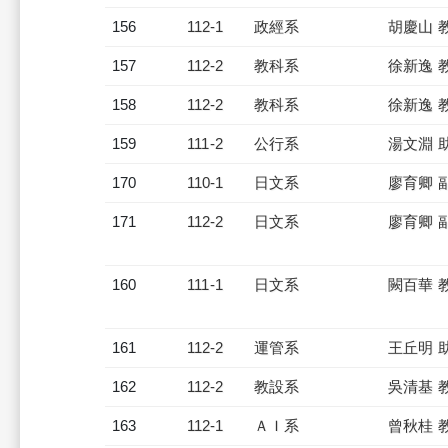
156
112-1
政經系
胡慶山 
157
112-2
教科系
徐新逸 
158
112-2
教科系
徐新逸 
159
111-2
公行系
湯文淵 
170
110-1
日文系
廖育卿 
171
112-2
日文系
廖育卿 
160
111-1
日文系
闕百華 
161
112-2
運管系
王丘明 
162
112-2
教設系
吳清基 
163
112-1
ＡＩ系
曾秋桂 