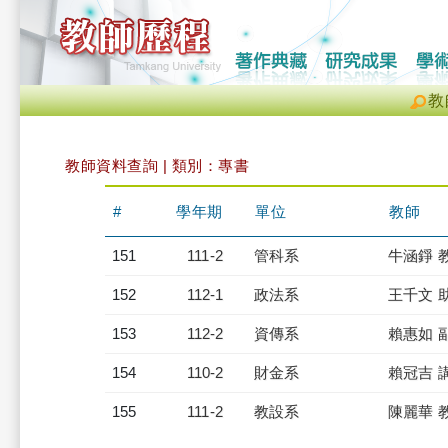
教
教師資料查詢 | 類別：專書
#
學年期
單位
教師
151
111-2
管科系
牛涵錚 
152
112-1
政法系
王千文 
153
112-2
資傳系
賴惠如 
154
110-2
財金系
賴冠吉 
155
111-2
教設系
陳麗華 