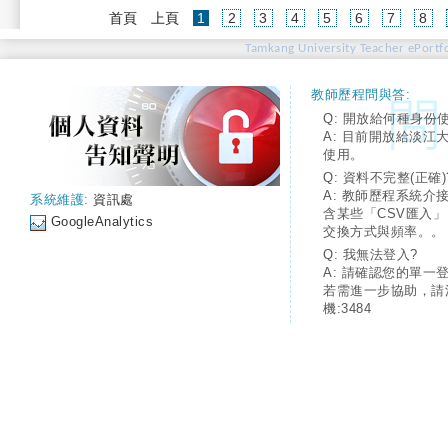
(current)
首頁
上頁
1
2
3
4
5
6
7
8
Tamkang University Teacher ePortfo
教師歷程問與答:
Q: 開放給何種身份
A: 目前開放給淡江
使用。
Q: 資料不完整(正確)
A: 教師歷程系統介
系統維護:
資訊處
含某些「CSV匯入
GoogleAnalytics
交換方式與頻率。。
Q: 我無法登入?
A: 請確認您的單一
若需進一步協助，請
機:3484