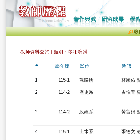
教
教師資料查詢 | 類別：學術演講
#
學年期
單位
教師
1
115-1
戰略所
林穎佑 
2
114-2
歷史系
古怡青 
3
114-2
政經系
黃富娟 
4
115-1
土木系
張德文 