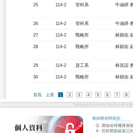
25
114-2
管科系
牛涵錚 
26
114-2
管科系
牛涵錚 
27
114-2
戰略所
林穎佑 
28
114-2
戰略所
林穎佑 
29
114-2
資工系
林其誼 
30
114-2
戰略所
林穎佑 
(current)
首頁
上頁
1
2
3
4
5
6
7
8
Tamkang University Teacher ePortfo
教師歷程問與答:
Q: 開放給何種身份
A: 目前開放給淡江