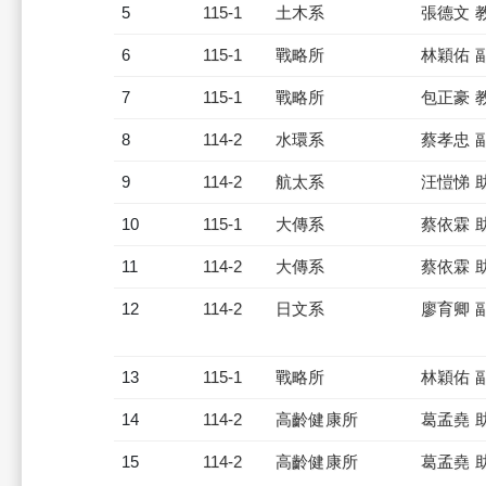
5
115-1
土木系
張德文 
6
115-1
戰略所
林穎佑 
7
115-1
戰略所
包正豪 
8
114-2
水環系
蔡孝忠 
9
114-2
航太系
汪愷悌 
10
115-1
大傳系
蔡依霖 
11
114-2
大傳系
蔡依霖 
12
114-2
日文系
廖育卿 
13
115-1
戰略所
林穎佑 
14
114-2
高齡健康所
葛孟堯 
15
114-2
高齡健康所
葛孟堯 