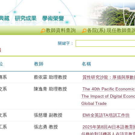
教師資料查詢
各院(系) 現任教師查
關鍵字：
講
位
教師
名稱
傳系
蔡依霖 助理教授
質性研究沙龍：厚描與厚數
交系
陳逸青 助理教授
The 40th Pacific Economi
The Impact of Digital Eco
Global Trade
文系
張慈珊 副教授
EMI全英語TA培訓工作坊
工系
張志勇 教授
2025年第8回AI日本語教育國
任務的對話機器人在語言教