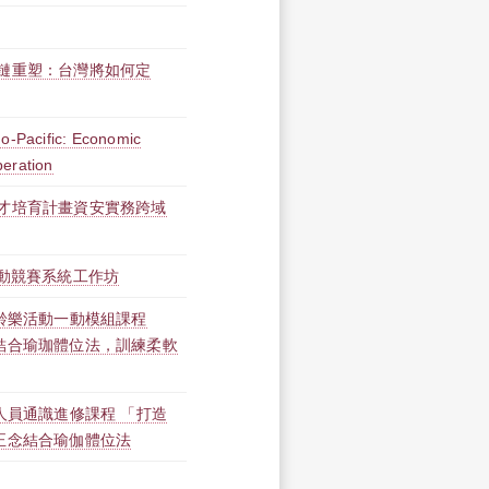
鏈重塑：台灣將如何定
do-Pacific: Economic
peration
才培育計畫資安實務跨域
運動競賽系統工作坊
高齡樂活動一動模組課程
結合瑜珈體位法，訓練柔軟
人員通識進修課程 「打造
正念結合瑜伽體位法