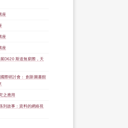
講座
座
講座
講座
展D620 斯道無窮際，天
員國際研討會： 創新圖書館
來
究之應用
係到故事：資料的網絡視