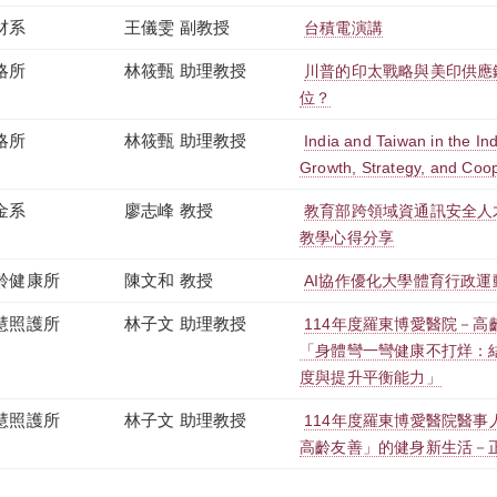
材系
王儀雯 副教授
台積電演講
略所
林筱甄 助理教授
川普的印太戰略與美印供應
位？
略所
林筱甄 助理教授
India and Taiwan in the In
Growth, Strategy, and Coo
金系
廖志峰 教授
教育部跨領域資通訊安全人
教學心得分享
齡健康所
陳文和 教授
AI協作優化大學體育行政
慧照護所
林子文 助理教授
114年度羅東博愛醫院－
「身體彎一彎健康不打烊：
度與提升平衡能力」
慧照護所
林子文 助理教授
114年度羅東博愛醫院醫事
高齡友善」的健身新生活－