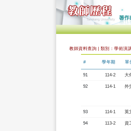
教師資料查詢 | 類別：學術演
#
學年期
單
91
114-2
大
92
114-1
外
93
114-1
英
94
113-2
資