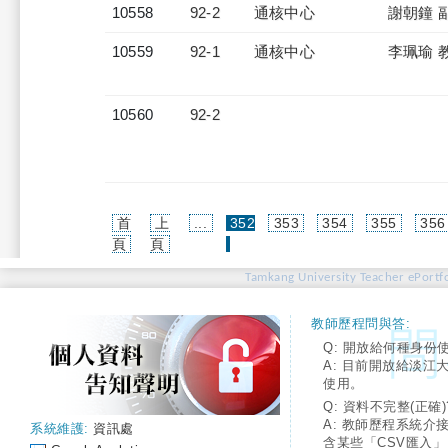
10558
92-2
通核中心
謝朝鐘 
10559
92-1
通核中心
李珮瑜 
10560
92-2
首
上
...
352
353
354
355
356
(current)
頁
頁
Tamkang University Teacher ePortfo
教師歷程問與答:
Q: 開放給何種身份
A: 目前開放給淡江
使用。
Q: 資料不完整(正確)
A: 教師歷程系統介
系統維護:
資訊處
含某些「CSV匯入