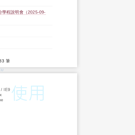
程說明會（2025-09-
33 筆
KU
:
 / IE9
ox
me