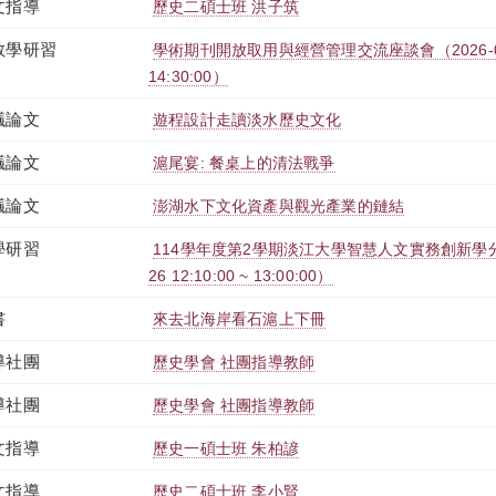
文指導
歷史二碩士班 洪子筑
教學研習
學術期刊開放取用與經營管理交流座談會（2026-04-28
14:30:00）
議論文
遊程設計走讀淡水歷史文化
議論文
滬尾宴: 餐桌上的清法戰爭
議論文
澎湖水下文化資產與觀光產業的鏈結
學研習
114學年度第2學期淡江大學智慧人文實務創新學分學
26 12:10:00 ~ 13:00:00）
書
來去北海岸看石滬上下冊
導社團
歷史學會 社團指導教師
導社團
歷史學會 社團指導教師
文指導
歷史一碩士班 朱柏諺
文指導
歷史二碩士班 李小賢