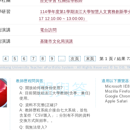
導社團
歷史學會 社團指導教師
學研習
114學年度第1學期淡江大學智慧人文實務創新學分學
17 12:10:00 ~ 13:00:00）
術演講
電台訪問
術演講
基隆市文化局演講
4
5
6
7
8
9
...
次頁
末頁
第 1 頁 / 結果 7
amkang University Teacher ePortfolio System - All Rights Reserved © by OIS, T
教師歷程問與答:
適用以下瀏覽器
Microsoft IE8
Q: 開放給何種身份使用?
Mozilla Firef
A: 目前開放給淡江大學教師(含專、兼任)
Google Chro
使用。
Apple Safari
Q: 資料不完整(正確)?
A: 教師歷程系統介接自七大系統，並包
含某些「CSV匯入」；分別有不同的資料
交換方式與頻率。。
Q: 我無法登入?