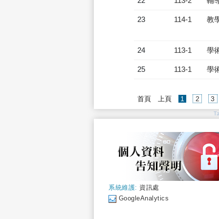
22
113-2
輔
23
114-1
教
24
113-1
學
25
113-1
學
(current)
首頁
上頁
1
2
3
T
系統維護:
資訊處
GoogleAnalytics