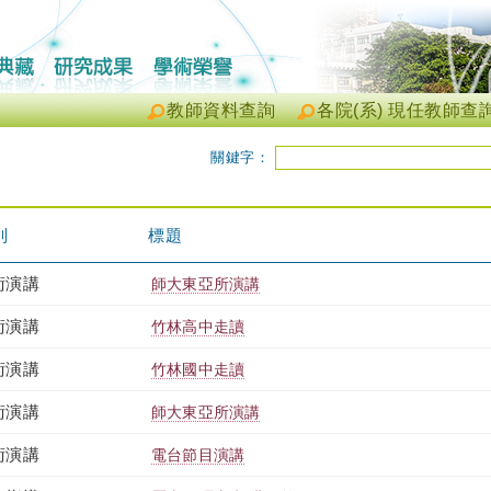
教師資料查詢
各院(系) 現任教師查
關鍵字：
別
標題
術演講
師大東亞所演講
術演講
竹林高中走讀
術演講
竹林國中走讀
術演講
師大東亞所演講
術演講
電台節目演講