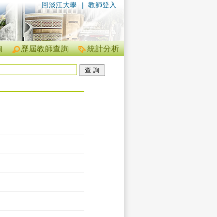
回淡江大學
|
教師登入
詢
歷屆教師查詢
統計分析