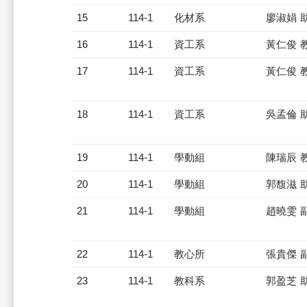
15
114-1
化材系
廖淑娟 
16
114-1
資工系
黃仁俊 
17
114-1
資工系
黃仁俊 
18
114-1
資工系
吳孟倫 
19
114-1
學動組
陳瑞辰 
20
114-1
學動組
郭馥滋 
21
114-1
學動組
趙曉雯 
22
114-1
教心所
張貴傑 
23
114-1
教科系
郭盈芝 