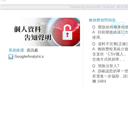
Tamkang University Teacher ePortfo
教師歷程問與答:
Q: 開放給何種身份
A: 目前開放給淡江
使用。
Q: 資料不完整(正確)
A: 教師歷程系統介
系統維護:
資訊處
含某些「CSV匯入
GoogleAnalytics
交換方式與頻率。。
Q: 我無法登入?
A: 請確認您的單一
若需進一步協助，請
機:3484