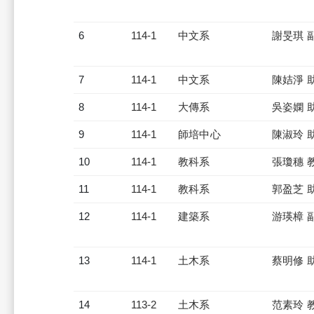
6
114-1
中文系
謝旻琪 
7
114-1
中文系
陳姞淨 
8
114-1
大傳系
吳姿嫻 
9
114-1
師培中心
陳淑玲 
10
114-1
教科系
張瓊穗 
11
114-1
教科系
郭盈芝 
12
114-1
建築系
游瑛樟 
13
114-1
土木系
蔡明修 
14
113-2
土木系
范素玲 