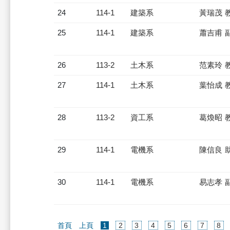
24
114-1
建築系
黃瑞茂 
25
114-1
建築系
蕭吉甫 
26
113-2
土木系
范素玲 
27
114-1
土木系
葉怡成 
28
113-2
資工系
葛煥昭 
29
114-1
電機系
陳信良 
30
114-1
電機系
易志孝 
(current)
首頁
上頁
1
2
3
4
5
6
7
8