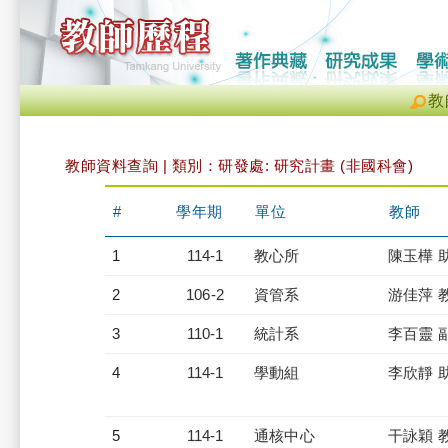
教
教師資料查詢 | 類別：研發處: 研究計畫 (非國科會)
#
學年期
單位
教師
1
114-1
教心所
陳玉樺 
2
106-2
資管系
游佳萍 
3
110-1
統計系
李百靈 
4
114-1
學動組
李欣靜 
5
114-1
通核中心
干詠穎 