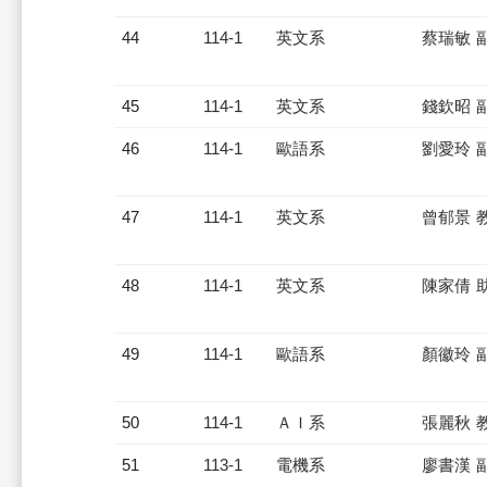
44
114-1
英文系
蔡瑞敏 
45
114-1
英文系
錢欽昭 
46
114-1
歐語系
劉愛玲 
47
114-1
英文系
曾郁景 
48
114-1
英文系
陳家倩 
49
114-1
歐語系
顏徽玲 
50
114-1
ＡＩ系
張麗秋 
51
113-1
電機系
廖書漢 