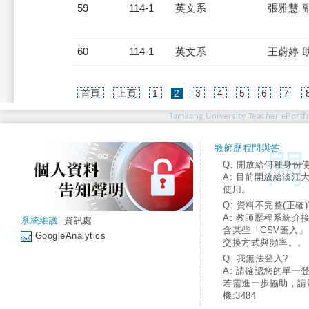
59
114-1
英文系
張雅慧 
60
114-1
英文系
王蔚婷 
(current)
首頁
上頁
1
2
3
4
5
6
7
Tamkang University Teacher ePortfo
教師歷程問與答:
Q: 開放給何種身份
A: 目前開放給淡江
使用。
Q: 資料不完整(正確)
A: 教師歷程系統介
系統維護:
資訊處
含某些「CSV匯入
GoogleAnalytics
交換方式與頻率。。
Q: 我無法登入?
A: 請確認您的單一
若需進一步協助，請
機:3484