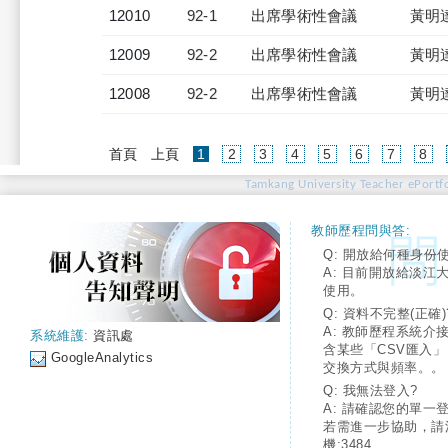
12010
92-1
出席學術性會議
黃明
12009
92-2
出席學術性會議
黃明
12008
92-2
出席學術性會議
黃明
(current)
首頁
上頁
1
2
3
4
5
6
7
8
Tamkang University Teacher ePortfo
教師歷程問與答:
Q: 開放給何種身份
A: 目前開放給淡江
使用。
Q: 資料不完整(正確)
A: 教師歷程系統介
系統維護:
資訊處
含某些「CSV匯入
GoogleAnalytics
交換方式與頻率。。
Q: 我無法登入?
A: 請確認您的單一
若需進一步協助，請
機:3484