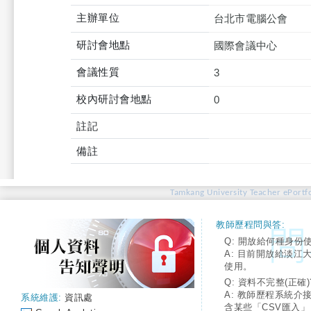
主辦單位
台北市電腦公會
研討會地點
國際會議中心
會議性質
3
校內研討會地點
0
註記
備註
Tamkang University Teacher ePortfo
教師歷程問與答:
Q: 開放給何種身份
A: 目前開放給淡江
使用。
Q: 資料不完整(正確)
A: 教師歷程系統介
系統維護:
資訊處
含某些「CSV匯入