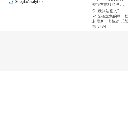
GoogleAnalytics
交換方式與頻率。。
Q: 我無法登入?
A: 請確認您的單一
若需進一步協助，請
機:3484