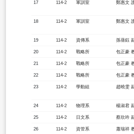
17
114-2
軍訓室
鄭惠文 
18
114-2
軍訓室
鄭惠文 
19
114-2
資傳系
孫蒨鈺 
20
114-2
戰略所
包正豪 
21
114-2
戰略所
包正豪 
22
114-2
戰略所
包正豪 
23
114-2
學動組
趙曉雯 
24
114-2
物理系
楊淑君 
25
114-2
日文系
蔡欣吟 
26
114-2
資管系
蕭瑞祥 