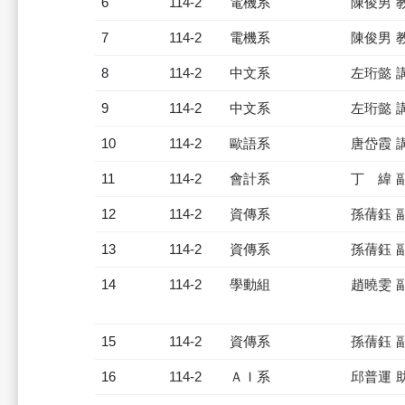
6
114-2
電機系
陳俊男 
7
114-2
電機系
陳俊男 
8
114-2
中文系
左珩懿 
9
114-2
中文系
左珩懿 
10
114-2
歐語系
唐岱霞 
11
114-2
會計系
丁 緯 
12
114-2
資傳系
孫蒨鈺 
13
114-2
資傳系
孫蒨鈺 
14
114-2
學動組
趙曉雯 
15
114-2
資傳系
孫蒨鈺 
16
114-2
ＡＩ系
邱普運 