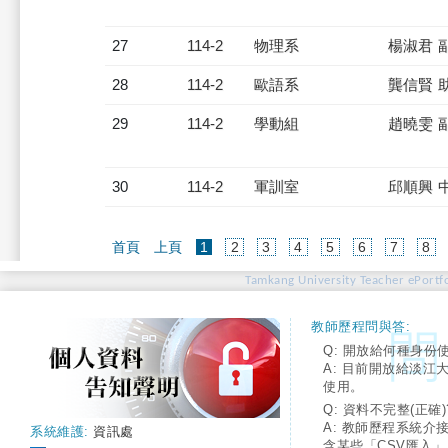
27
114-2
物理系
楊淑君 
28
114-2
歐語系
龔信賢 
29
114-2
學動組
趙曉雯 
30
114-2
軍訓室
邱順興 
(current)
首頁
上頁
1
2
3
4
5
6
7
8
Tamkang University Teacher ePortfo
教師歷程問與答:
Q: 開放給何種身份
A: 目前開放給淡江
使用。
Q: 資料不完整(正確)
A: 教師歷程系統介
系統維護:
資訊處
含某些「CSV匯入